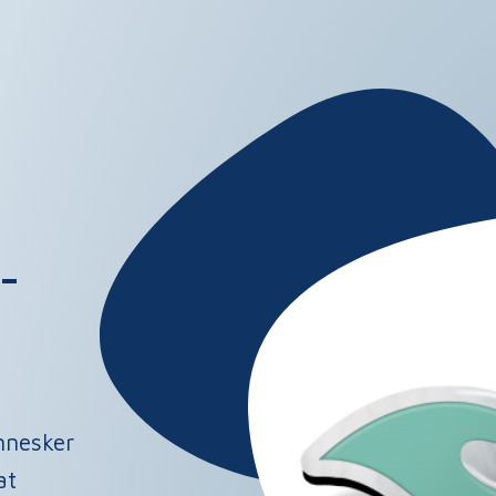
­
nnesker
at