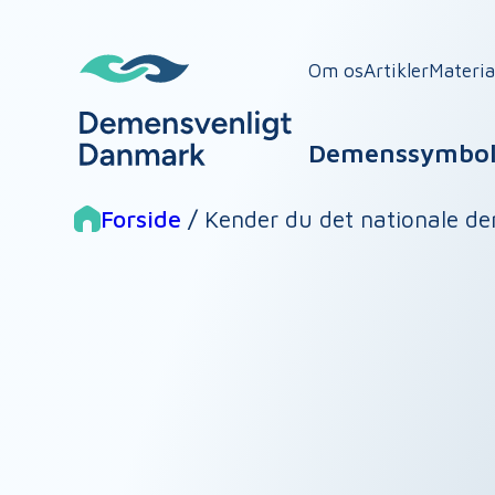
Spring
til
Om os
Artikler
Materia
indhold
Demenssymbol
Forside
/
Kender du det nationale 