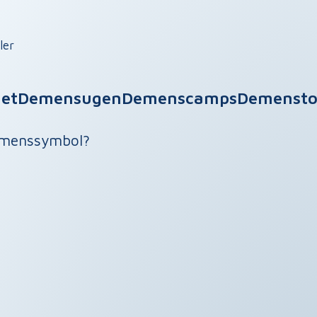
ler
et
Demensugen
Demenscamps
Demenst
demenssymbol?