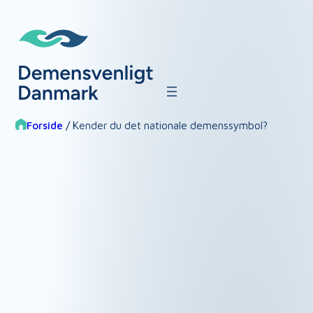
Spring
til
indhold
Forside
/
Kender du det nationale demenssymbol?